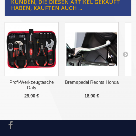
KUNDEN, DIE DIESEN ARTIKEL GEKAUFT
HABEN, KAUFTEN AUCH ...
Profi-Werkzeugtasche
Bremspedal Rechts Honda
Dafy
B
29,90 €
18,90 €