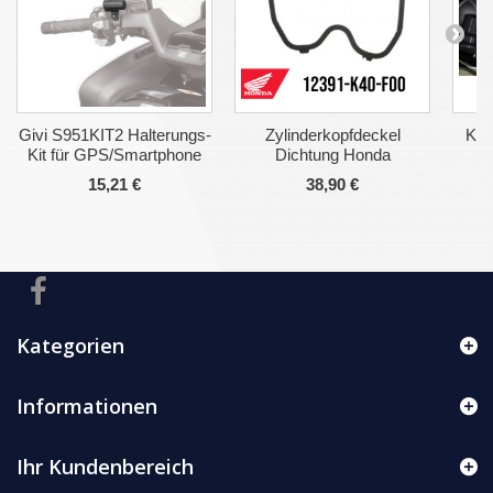
Givi S951KIT2 Halterungs-
Zylinderkopfdeckel
Kof
Kit für GPS/Smartphone
Dichtung Honda
15,21 €
38,90 €
Kategorien
Informationen
Ihr Kundenbereich