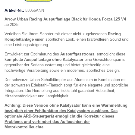
Artikel-Nr.:
53056ANN
Arrow Urban Racing Auspuffanlage Black
für
Honda Forza 125 V4
ab 2025.
Verleihen Sie Ihrem Scooter mit dieser nicht zugelassenen
Racing
Komplettanlage
einen sportlichen Look, einen kraftvolleren Sound und
eine Leistungssteigerung.
Entwickelt zur Optimierung des
Auspuffgasstroms
, ermöglicht diese
komplette Auspuffanlage ohne Katalysator
eine Gewichtsersparnis
gegenüber der Serienausstattung und bietet gleichzeitig eine
hochwertige Verarbeitung sowie ein modernes, sportliches Design.
Der schwarze Urban-Schalldämpfer aus Aluminium in Kombination mit
der schwarzen Edelstahl-Flansch sorgt für eine elegante und sportliche
Integration. Die Herstellung aus Edelstahl garantiert Robustheit,
Hitzebeständigkeit und Langlebigkeit.
Achtung: Diese Version ohne Katalysator kann eine Warnmeldung
bezüglich einer Fehlfunktion des Katalysators auslösen. Das
optionale ARD-Steuergerät ermöglicht die Korrektur dieses
Problems und verhindert das Aufleuchten der
Motorkontrollleuchte.